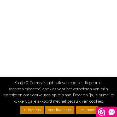
Kaatje & Co maakt gebruik van cookies. Ik gebruik
(geanonimiseerde) cookies voor het verbeteren van mijn
website en om voorkeuren op te slaan. Door op "ja, is prima" te
klikken, ga je akkoord met het gebruik van cookies.
Ja, is prima
Nee, liever niet
Lees meer
10