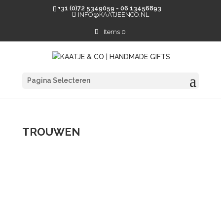
+31 (0)72 5349059 - 06 13456893
INFO@KAATJEENCO.NL
Items 0
Pagina Selecteren
TROUWEN