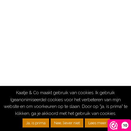
Kaatje & Co maakt gebruik van cookies. Ik gebruik
(geanonimiseerde) cookies voor het verbeteren van mijn
website en om voorkeuren op te slaan. Door op "ja, is prima" te
klikken, ga je akkoord met het gebruik van cookies.
Ja, is prima
Nee, liever niet
Lees meer
10