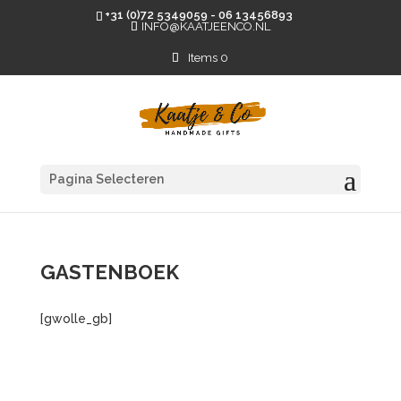
+31 (0)72 5349059 - 06 13456893
INFO@KAATJEENCO.NL
Items 0
Pagina Selecteren
GASTENBOEK
[gwolle_gb]