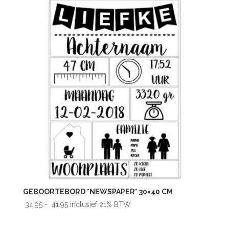
GEBOORTEBORD *NEWSPAPER* 30×40 CM
Prijsklasse:
34.95
-
41.95
inclusief 21% BTW
€ 34.95
tot