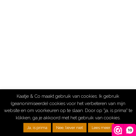
€ 9.95
tot
€ 14.95
Kaatje & Co maakt gebruik van cookies. Ik gebruik
(geanonimiseerde) cookies voor het verbeteren van mijn
website en om voorkeuren op te slaan. Door op "ja, is prima" te
klikken, ga je akkoord met het gebruik van cookies.
Ja, is prima
Nee, liever niet
Lees meer
10