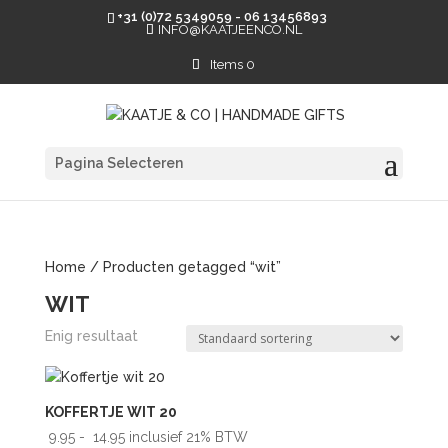
+31 (0)72 5349059 - 06 13456893
INFO@KAATJEENCO.NL
Items 0
Pagina Selecteren
Home
/ Producten getagged “wit”
WIT
Enig resultaat
KOFFERTJE WIT 20
Prijsklasse:
9.95
-
14.95
inclusief 21% BTW