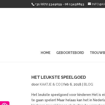
+31 (0)72 5349059 - 06 13456893
INFO@K
HOME
GEBOORTEBORD
TROUWB
HET LEUKSTE SPEELGOED
door
KAATJE & CO
|
feb 6, 2018
|
BLOG
Het leukste speelgoed voor kinderen Het is ei
te gaan spelen! Maar helaas kan het in Nederl