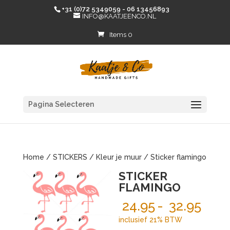
+31 (0)72 5349059 - 06 13456893
INFO@KAATJEENCO.NL
Items 0
Pagina Selecteren
Home
/
STICKERS
/
Kleur je muur
/ Sticker flamingo
STICKER
FLAMINGO
Prijs
24.95
-
32.95
€ 24
inclusief 21% BTW
tot