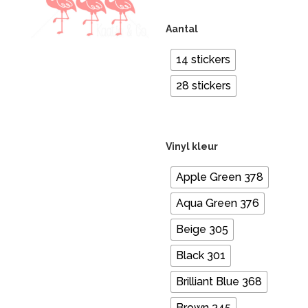
€ 32
Aantal
14 stickers
28 stickers
Vinyl kleur
Apple Green 378
Aqua Green 376
Beige 305
Black 301
Brilliant Blue 368
Brown 345