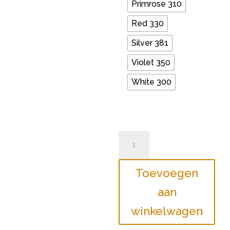
Primrose 310
Red 330
Silver 381
Violet 350
White 300
Sticker
flamingo
aantal
Toevoegen
aan
winkelwagen