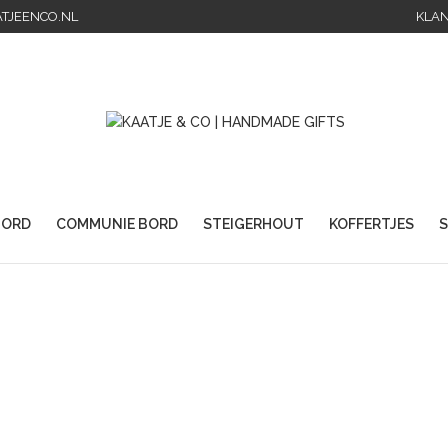
TJEENCO.NL
KLAN
ORD
COMMUNIE BORD
STEIGERHOUT
KOFFERTJES
S