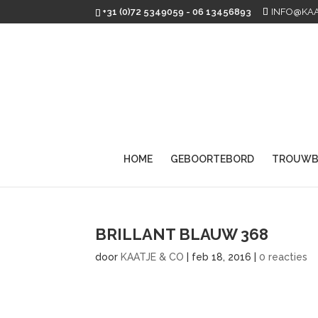
+31 (0)72 5349059 - 06 13456893
INFO@KAA
HOME
GEBOORTEBORD
TROUWB
BRILLANT BLAUW 368
door
KAATJE & CO
|
feb 18, 2016
|
0 reacties