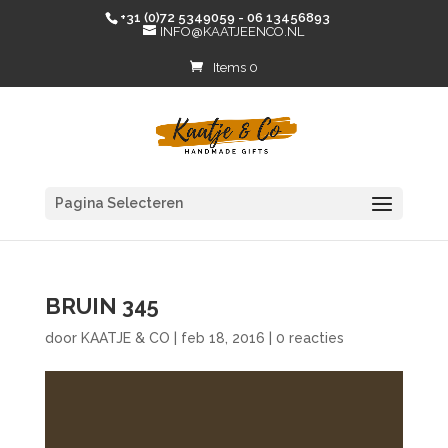
+31 (0)72 5349059 - 06 13456893
INFO@KAATJEENCO.NL
Items 0
Pagina Selecteren
BRUIN 345
door
KAATJE & CO
|
feb 18, 2016
|
0 reacties