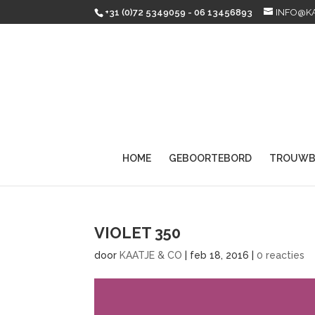
+31 (0)72 5349059 - 06 13456893
INFO@K
HOME
GEBOORTEBORD
TROUWB
VIOLET 350
door
KAATJE & CO
|
feb 18, 2016
|
0 reacties