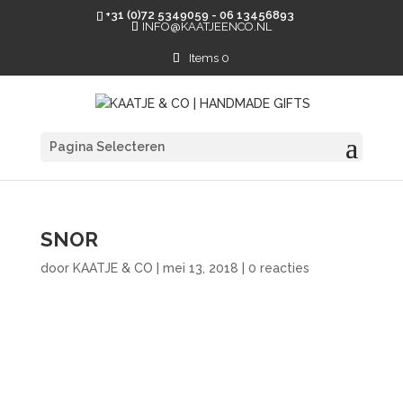
+31 (0)72 5349059 - 06 13456893
INFO@KAATJEENCO.NL
Items 0
Pagina Selecteren
SNOR
door
KAATJE & CO
|
mei 13, 2018
|
0 reacties