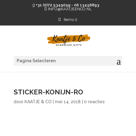
+31 (0)72 5349059 - 06 13456893
INFO@KAATJEENCO.NL
Items 0
Pagina Selecteren
STICKER-KONIJN-RO
door
KAATJE & CO
|
mei 14, 2018
|
0 reacties